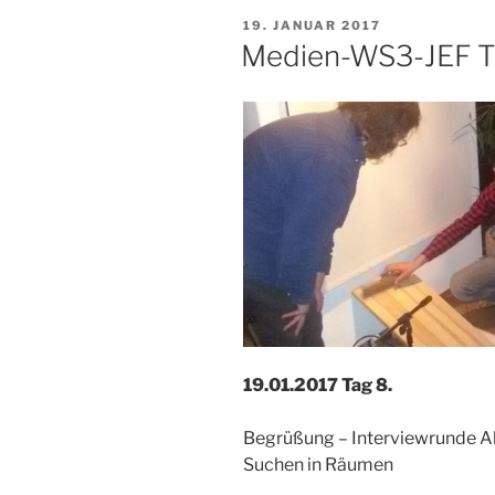
VERÖFFENTLICHT
19. JANUAR 2017
AM
Medien-WS3-JEF T
19.01.2017 Tag 8.
Begrüßung – Interviewrunde A
Suchen in Räumen