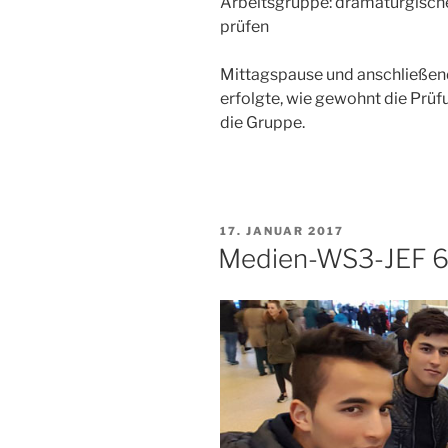
Arbeitsgruppe: dramaturgische
prüfen
Mittagspause und anschließen
erfolgte, wie gewohnt die Pr
die Gruppe.
VERÖFFENTLICHT
17. JANUAR 2017
AM
Medien-WS3-JEF 6