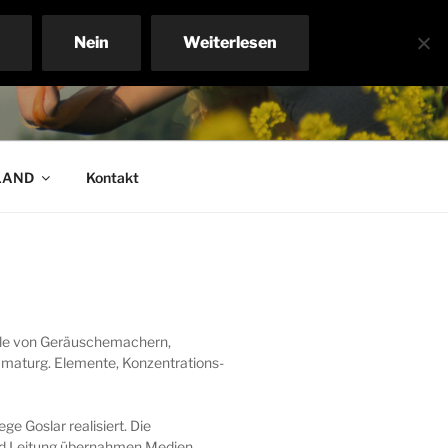
Nein
Weiterlesen
LAND
Kontakt
olle von Geräuschemachern,
amaturg. Elemente, Konzentrations-
 Goslar realisiert. Die
 und Leitung übernahmen Medien,