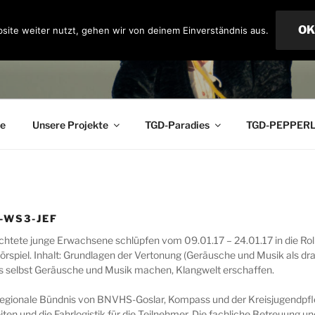
OK
site weiter nutzt, gehen wir von deinem Einverständnis aus.
OF PARADISE
ge
Unsere Projekte
TGD-Paradies
TGD-PEPPER
-WS3-JEF
chtete junge Erwachsene schlüpfen vom 09.01.17 – 24.01.17 in die R
rspiel. Inhalt: Grundlagen der Vertonung (Geräusche und Musik als dr
ms selbst Geräusche und Musik machen, Klangwelt erschaffen.
gionale Bündnis von BNVHS-Goslar, Kompass und der Kreisjugendpflege
ten und die Fahrlogistik für die Teilnehmer. Die fachliche Betreuung