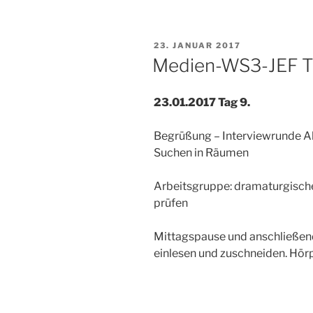
VERÖFFENTLICHT
23. JANUAR 2017
AM
Medien-WS3-JEF T
23.01.2017 Tag 9.
Begrüßung – Interviewrunde A
Suchen in Räumen
Arbeitsgruppe: dramaturgische
prüfen
Mittagspause und anschließend
einlesen und zuschneiden. Hör