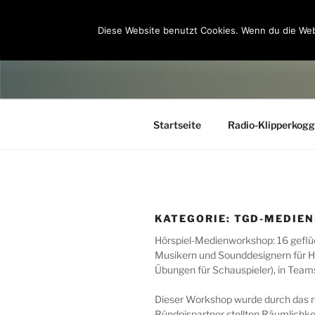
Zum
Inhalt
Diese Website benutzt Cookies. Wenn du die Web
CHILDREN 
springen
Startseite
Radio-Klipperkog
KATEGORIE:
TGD-MEDIEN
Hörspiel-Medienworkshop: 16 geflü
Musikern und Sounddesignern für Hö
Übungen für Schauspieler), in Tea
Dieser Workshop wurde durch das re
Bündnispartner stellten Räumlichkei