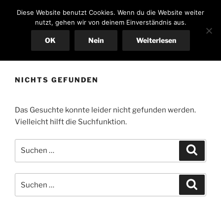
Zum
CHILDREN OF PARADISE
Diese Website benutzt Cookies. Wenn du die Website weiter
Inhalt
nutzt, gehen wir von deinem Einverständnis aus.
springen
OK
Nein
Weiterlesen
Menü
NICHTS GEFUNDEN
Das Gesuchte konnte leider nicht gefunden werden.
Vielleicht hilft die Suchfunktion.
Suchen
Suche
nach:
Suchen
Suche
nach: