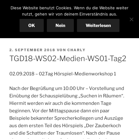
Zum
CHILDREN OF PARADISE
Diese Website benutzt Cookies. Wenn du die Website weiter
Inhalt
nutzt, gehen wir von deinem Einverständnis aus.
springen
OK
Nein
Weiterlesen
Menü
VERÖFFENTLICHT
2. SEPTEMBER 2018
VON
CHARLY
AM
TGD18-WS02-Medien-WS01-Tag2
02.09.2018 – 02.Tag Hörspiel-Medienworkshop 1
Nach der Begrüßung um 10.00 Uhr – Vorstellung und
Einübung der Schauspielübung „Suchen in Räumen“.
Hiermit werden wir auch die kommenden Tage
beginnen. Vor der Mittagspause dann ein paar
Beispiele bekannter Sprecherkollegen und Auszüge
aus dem ersten Teil des Hörspiels „Der Zauberkoch
und die Schatten der Traumlosen“. Nach der Pause