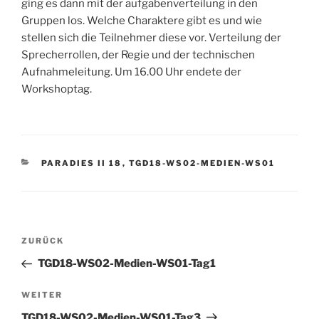
ging es dann mit der aufgabenverteilung in den
Gruppen los. Welche Charaktere gibt es und wie
stellen sich die Teilnehmer diese vor. Verteilung der
Sprecherrollen, der Regie und der technischen
Aufnahmeleitung. Um 16.00 Uhr endete der
Workshoptag.
KATEGORIEN
PARADIES II 18
,
TGD18-WS02-MEDIEN-WS01
Beitragsnavigation
Vorheriger
ZURÜCK
Beitrag
TGD18-WS02-Medien-WS01-Tag1
Nächster
WEITER
Beitrag
TGD18-WS02-Medien-WS01-Tag3