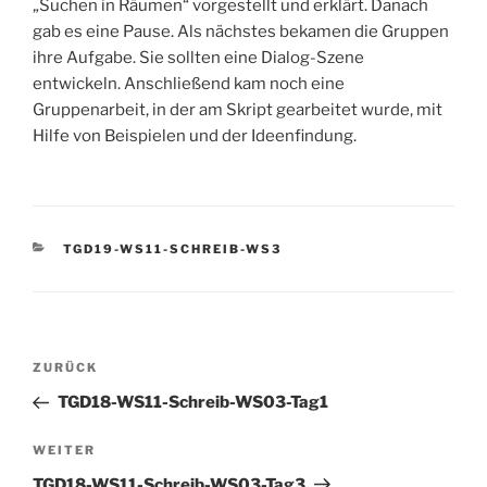
„Suchen in Räumen“ vorgestellt und erklärt. Danach
gab es eine Pause. Als nächstes bekamen die Gruppen
ihre Aufgabe. Sie sollten eine Dialog-Szene
entwickeln. Anschließend kam noch eine
Gruppenarbeit, in der am Skript gearbeitet wurde, mit
Hilfe von Beispielen und der Ideenfindung.
KATEGORIEN
TGD19-WS11-SCHREIB-WS3
Beitragsnavigation
Vorheriger
ZURÜCK
Beitrag
TGD18-WS11-Schreib-WS03-Tag1
Nächster
WEITER
Beitrag
TGD18-WS11-Schreib-WS03-Tag3