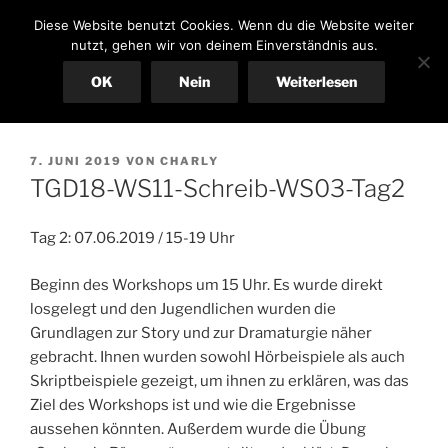
Zum
CHILDREN OF PARADISE
Diese Website benutzt Cookies. Wenn du die Website weiter
Inhalt
nutzt, gehen wir von deinem Einverständnis aus.
springen
OK
Nein
Weiterlesen
Menü
VERÖFFENTLICHT
7. JUNI 2019
VON
CHARLY
AM
TGD18-WS11-Schreib-WS03-Tag2
Tag 2: 07.06.2019 / 15-19 Uhr
Beginn des Workshops um 15 Uhr. Es wurde direkt
losgelegt und den Jugendlichen wurden die
Grundlagen zur Story und zur Dramaturgie näher
gebracht. Ihnen wurden sowohl Hörbeispiele als auch
Skriptbeispiele gezeigt, um ihnen zu erklären, was das
Ziel des Workshops ist und wie die Ergebnisse
aussehen könnten. Außerdem wurde die Übung