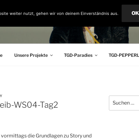
OK
site weiter nutzt, gehen wir von deinem Einverständnis aus.
OF PARADISE
ge
Unsere Projekte
TGD-Paradies
TGD-PEPPER
Y
Suchen
eib-WS04-Tag2
nach:
vormittags die Grundlagen zu Story und