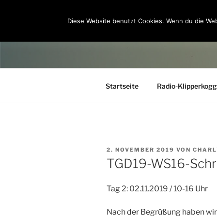
Zum
Inhalt
Diese Website benutzt Cookies. Wenn du die Web
CHILDREN 
springen
Startseite
Radio-Klipperkog
VERÖFFENTLICHT
2. NOVEMBER 2019
VON
CHARL
AM
TGD19-WS16-Schr
Tag 2: 02.11.2019 / 10-16 Uhr
Nach der Begrüßung haben wir 