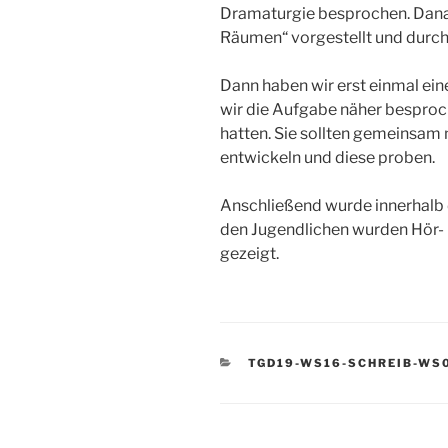
Dramaturgie besprochen. Dana
Räumen“ vorgestellt und durch
Dann haben wir erst einmal ei
wir die Aufgabe näher besproc
hatten. Sie sollten gemeinsam 
entwickeln und diese proben.
Anschließend wurde innerhalb 
den Jugendlichen wurden Hör- u
gezeigt.
KATEGORIEN
TGD19-WS16-SCHREIB-WS